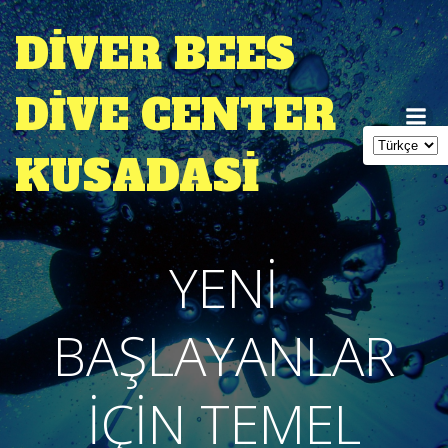
İçeriğe
geç
DIVER BEES
DIVE CENTER
KUSADASI
YENİ
BAŞLAYANLAR
İÇİN TEMEL