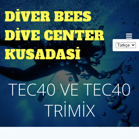
İçeriğe
geç
DIVER BEES
DIVE CENTER
KUSADASI
TEC40 VE TEC40
TRİMİX